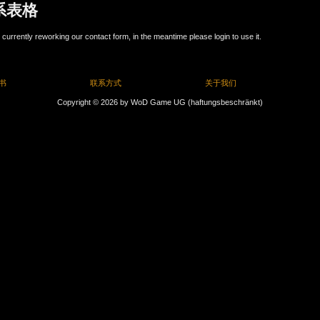
系表格
currently reworking our contact form, in the meantime please login to use it.
书
联系方式
关于我们
Copyright © 2026 by WoD Game UG (haftungsbeschränkt)